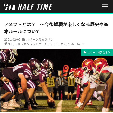
HOME
スポーツ業界を学ぶ
アメフトとは？ ～今後観戦が楽しく
アメフトとは？ ～今後観戦が楽しくなる歴史や基
本ルールについて
2021/02/05
スポーツ業界を学ぶ
NFL
,
アメリカンフットボール
,
ルール
,
歴史
,
知る・学ぶ
スポーツ業界を学ぶ