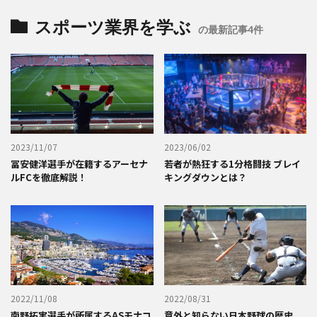
スポーツ業界を学ぶ
の最新記事4件
2023/11/07
2023/06/02
冨安健洋選手が在籍するアーセナ
若者が熱狂する1分格闘技 ブレイ
ルFCを徹底解説！
キングダウンとは？
2022/11/08
2022/08/31
南野拓実選手が所属するASモナコ
意外と知らない日本野球の歴史。