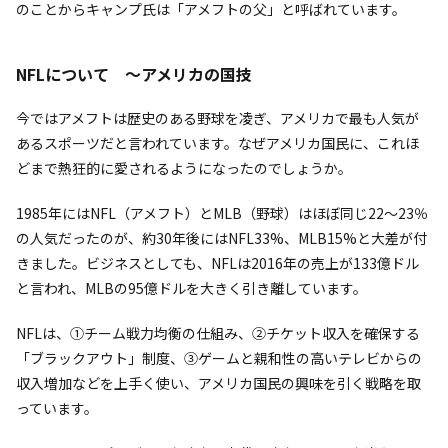
のことからキャンプ氏は「アメフトの父」と呼ばれています。
NFLについて ～アメリカの国技
今ではアメフトは歴史のある野球を凌ぎ、アメリカで最も人気が
あるスポーツだと言われています。なぜアメリカ国民に、これほ
どまで熱狂的に愛されるようになったのでしょうか。
1985年にはNFL（アメフト）とMLB（野球）はほぼ同じ22～23％
の人気だったのが、約30年後にはNFL33%、MLB15%と大差が付
きました。ビジネスとしても、NFLは2016年の売上が133億ドル
と言われ、MLBの95億ドルを大きく引き離しています。
NFLは、①チーム戦力均衡の仕組み、②チケット収入を確保する
「ブラックアウト」制度、③ゲームと親和性の高いテレビからの
収入増加などを上手く使い、アメリカ国民の興味を引く戦略を取
っています。