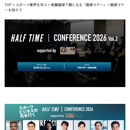
TOP
>
スポーツ業界を学ぶ
>
転職面接で鍵となる「面接マナー」～面接マナ
ーを知ろう