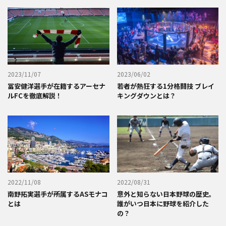
2023/11/07
2023/06/02
冨安健洋選手が在籍するアーセナ
若者が熱狂する1分格闘技 ブレイ
ルFCを徹底解説！
キングダウンとは？
2022/11/08
2022/08/31
南野拓実選手が所属するASモナコ
意外と知らない日本野球の歴史。
とは
誰がいつ日本に野球を紹介した
の？