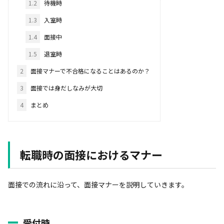
1.2
待機時
1.3
入室時
1.4
面接中
1.5
退室時
2
面接マナーで不合格になることはあるのか？
3
面接では身だしなみが大切
4
まとめ
転職時の面接におけるマナー
面接での流れに沿って、面接マナーを説明していきます。
受付時