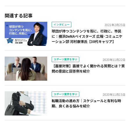
関連する記事
インタビュー
2021年2月25日
球団が持つコンテンツを街に、行政に、市民
に：横浜DeNAベイスターズ 広報･コミュニケ
ーション部 河村康博氏【30代キャリア】
スポーツ業界を学ぶ
2020年11月22日
【面接対策】面接でよく聞かれる質問とは？質
問の意図と回答例を紹介
スポーツ業界を学ぶ
2020年11月15日
転職活動の進め方｜スケジュールと有利な時
期、良くある悩みを紹介