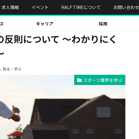
則について 〜わかりにくい反則をスッキリ解決～
求人情報
イベント
HALF TIMEについて
お問い合わ
ス
キャリア
採用
の反則について 〜わかりにく
～
ル
,
知る・学ぶ
スポーツ業界を学ぶ