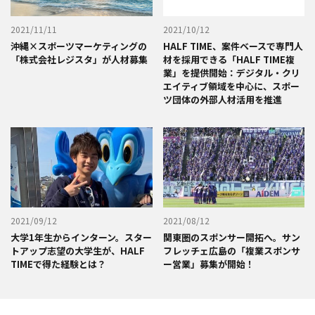
2021/11/11
2021/10/12
沖縄×スポーツマーケティングの
HALF TIME、案件ベースで専門人
「株式会社レジスタ」が人材募集
材を採用できる「HALF TIME複
業」を提供開始：デジタル・クリ
エイティブ領域を中心に、スポー
ツ団体の外部人材活用を推進
2021/09/12
2021/08/12
大学1年生からインターン。スター
関東圏のスポンサー開拓へ。サン
トアップ志望の大学生が、HALF
フレッチェ広島の「複業スポンサ
TIMEで得た経験とは？
ー営業」募集が開始！