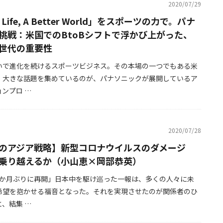
2020/07/29
r Life, A Better World」をスポーツの力で。パナ
挑戦：米国でのBtoBシフトで浮かび上がった、
世代の重要性
いで進化を続けるスポーツビジネス。その本場の一つでもある米
、大きな話題を集めているのが、パナソニックが展開しているア
ンプロ …
2020/07/28
のアジア戦略】新型コロナウイルスのダメージ
乗り越えるか（小山恵×岡部恭英）
4か月ぶりに再開」日本中を駆け巡った一報は、多くの人々に未
希望を抱かせる福音となった。それを実現させたのが関係者のひ
、結集 …