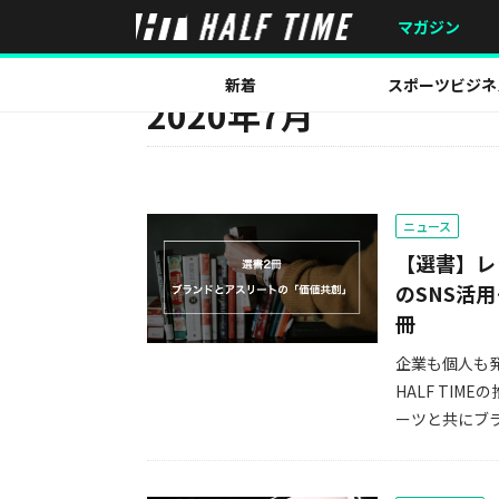
マガジン
MONTH
新着
スポーツビジネ
2020年7月
ニュース
【選書】レ
のSNS活
冊
企業も個人も
HALF TI
ーツと共にブラ