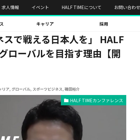
のスポーツビジネスで戦える日本人を」 HALF TIMEカンファレンスがグローバル
求人情報
イベント
HALF TIMEについて
お問い合わ
ス
キャリア
採用
スで戦える日本人を」 HALF
がグローバルを目指す理由【開
ャリア
,
グローバル
,
スポーツビジネス
,
磯田裕介
HALF TIMEカンファレンス