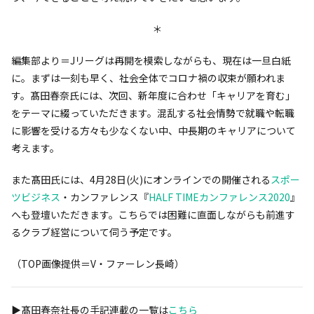
＊
編集部より＝Jリーグは再開を模索しながらも、現在は一旦白紙
に。まずは一刻も早く、社会全体でコロナ禍の収束が願われま
す。髙田春奈氏には、次回、新年度に合わせ「キャリアを育む」
をテーマに綴っていただきます。混乱する社会情勢で就職や転職
に影響を受ける方々も少なくない中、中長期のキャリアについて
考えます。
また髙田氏には、4月28日(火)にオンラインでの開催される
スポー
ツビジネス
・カンファレンス『
HALF TIMEカンファレンス2020
』
へも登壇いただきます。こちらでは困難に直面しながらも前進す
るクラブ経営について伺う予定です。
（TOP画像提供＝V・ファーレン長崎）
▶︎髙田春奈社長の手記連載の一覧は
こちら