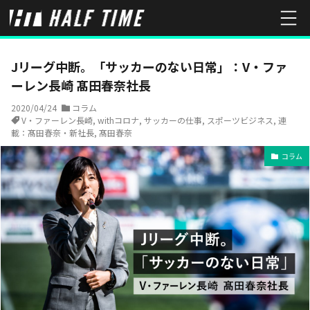
HOME
コラム
Jリーグ中断。「サッカーのない日常」：V・ファーレ
Jリーグ中断。「サッカーのない日常」：V・ファ
ーレン長崎 髙田春奈社長
2020/04/24
コラム
V・ファーレン長崎
,
withコロナ
,
サッカーの仕事
,
スポーツビジネス
,
連
載：髙田春奈・新社長
,
髙田春奈
コラム