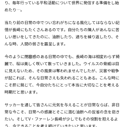
り、毎年行っている平和活動について世界に発信する準備をし始
めたり…。
当たり前の日常の中でつい忘れがちになる風化してはならない記
憶が長崎にもたくさんあるのです。自分たちの隣人があんなに苦
しい思いをしてきたのに、油断したり、過ちを繰り返したり、そ
んな時、人間の弱さを露呈します。
今のように閉塞感のある日常の中でも、長崎の海は相変わらず綺
麗で、桜は美しく咲いて散っていきました。ウイルスの脅威は目
に見えないため、その風景は奪われませんでしたが、災害や戦争
が起これば、そんな日常さえも失われることもある。こんな時に
こそ肝に銘じて、今自分たちにとって本当に大切なことを考える
時期だと思います。
サッカーを通して皆さんに元気を与えることが日常ならば、非日
常な今こそ、日常への感謝とそこに潜む油断への反省の念を抱き
たい。そしてV・ファーレン長崎が少しでもその役割を担えるよ
う、今できることを考え続けていきたいと思います。