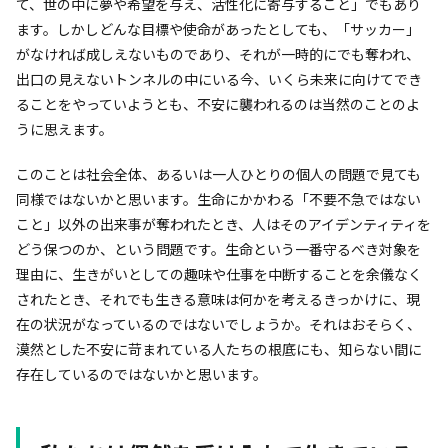
て、世の中に夢や希望を与え、活性化に寄与すること」でもあり
ます。しかしどんな目標や使命があったとしても、「サッカー」
がなければ成しえないものであり、それが一時的にでも奪われ、
出口の見えないトンネルの中にいる今、いくら未来に向けてでき
ることをやっていようとも、不安に襲われるのは当然のことのよ
うに思えます。
このことは社会全体、あるいは一人ひとりの個人の問題で見ても
同様ではないかと思います。生命にかかわる「不要不急ではない
こと」以外の出来事が奪われたとき、人はそのアイデンティティを
どう保つのか、という問題です。生命という一番守るべき対象を
理由に、生きがいとしての趣味や仕事を中断することを余儀なく
されたとき、それでも生きる意味は何かを考えるきっかけに、現
在の状況がなっているのではないでしょうか。それはおそらく、
漠然とした不安に苛まれている人たちの根底にも、知らない間に
存在しているのではないかと思います。