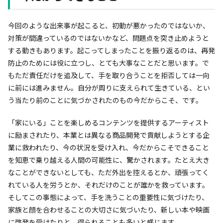
今回のような出来事が起こると、初動が悪かったのではないか、
対策が間違っているのではないかなど、問題点を突き止めようと
する動きもあります。起こってしまったことを振り返るのは、再発
防止のためには役に立つし、とても大事なことだと思います。で
もただ責任だけを追及して、手を取り合うことを拒否しては一向
に前には進みません。自分が周りに支えられて生きている、とい
う当たり前のことに気づかされたのもの今だからこそ、です。
「家にいる」ことを楽しめるコンテンツを提供するアーティスト
に励まされたり、本業とは異なる商品開発で貢献しようとする企
業に救われたり、今の状況を受け入れ、今だからこそできること
を知恵で乗り越える人間の可能性に、驚かされます。たとえ大き
なことができないとしても、ただ外出を控えるとか、頑張ってく
れている人を労うとか、それだけのことが誰かを救っています。
そしてこの事態によって、手を洗うことの重要性に気づけたり、
家族と顔を合わせることの大切さに気づいたり、新しい本や映画
に啓発を受けたりと、得られることも多いと感じます。