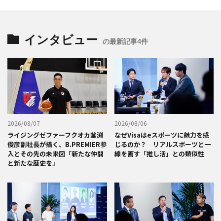
インタビュー
の最新記事4件
2026/08/07
2026/08/06
ライジングゼファーフクオカ釜渕
なぜVisaはeスポーツに魅力を感
俊彦副社長が描く、B.PREMIER参
じるのか？ リアルスポーツと一
入とその先の未来図「新たな仲間
線を画す「推し活」との類似性
と新たな歴史を」