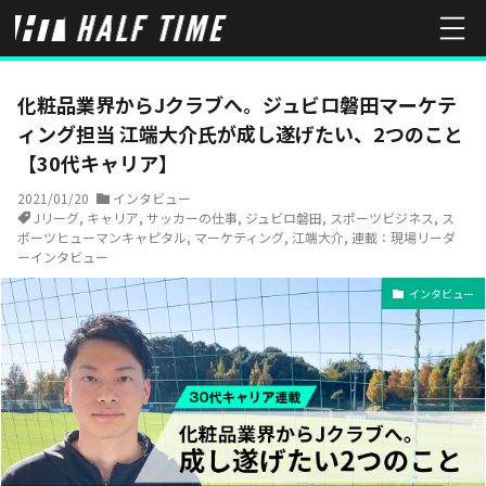
HOME
インタビュー
化粧品業界からJクラブへ。ジュビロ磐田マー
化粧品業界からJクラブへ。ジュビロ磐田マーケテ
ィング担当 江端大介氏が成し遂げたい、2つのこと
【30代キャリア】
2021/01/20
インタビュー
Jリーグ
,
キャリア
,
サッカーの仕事
,
ジュビロ磐田
,
スポーツビジネス
,
ス
ポーツヒューマンキャピタル
,
マーケティング
,
江端大介
,
連載：現場リーダ
ーインタビュー
インタビュー