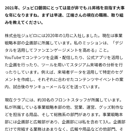
――2021年、ジュビロ磐田にとっては是が非でもJ1昇格を目指す大事
な年になりますね。まずは早速、江端さんの現在の職務、取り組
みを教えてください。
株式会社ジュビロには2020年の1月に入社しました。現在は事業
戦略本部の企画部に所属しています。私のミッションは、「デジ
タルを活用してファンエンゲージメントを高める」こと。
YouTubeでコンテンツを企画・配信したり、公式アプリを活用し
た企画を行ったり、ツールを用いてスタジアム来場者の分析を行
ったりしています。例えば、来場者データを活用して特定のセグ
メントを作成し、それぞれに合わせたコンテンツやイベントの案
内、試合後のサンキューメールなどを送っています。
現在クラブには、約30名のフロントスタッフが所属しています。
私が所属している事業戦略本部の他、営業、運営、グッズ制作な
どを担当する用品、そして総務系の部門があります。事業戦略本
部には企画部と広報部があり、企画部には私を含めて3人。企画部
だけで完結する業務はあまりなく、広報や用品などの他部門、そ