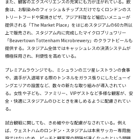
また、観客のエクスペリエンスの充実にも力が注がれている。飲
食は、お馴染みのフィッシュ＆チップスだけでなくロンドンのス
トリートフードや窯焼きピザ、アジア料理など幅広いメニューが
提供される「The Market Place」をはじめスタジアムの60カ所以
上で販売され、スタジアム内に完成したマイクロブリュワリー
「Beavertown Tottenham Microbrewery」のクラフトビールも
提供する。スタジアム全体ではキャッシュレスの決済システムが
積極採用され、利便性を高めている。
プレミアムラウンジでも、ミシュランの三ツ星レストランの食事
や、選手が入退場する際のトンネルをガラス張りにしたビューイ
ングエリアの設置など、数々の新たな取り組みが導入されてい
る。女性や子ども、ファミリー、VIPゲストなど多様な観客が、安
全・快適にスタジアムのひとときを楽しめるように配慮されてい
る。
試合観戦に関しても、きめ細やかな配慮がなされている。例え
ば、ウェストハムのロンドン・スタジアムは本来サッカー専用施
設ではないため、ピッチと観客席の間隔が遠くなったという問題