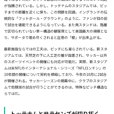
が指摘されている。しかし、トッテナムのスタジアムでは、ピッ
チまでの距離を近くに保ち、この問題を回避。イングランドの伝
統的な「フットボール・グラウンド」のように、ファンが目の前
で試合を堪能できるようになっている。また南スタンドは、階層
で区切られていない単一構造の観客席として英国最大の規模とな
り、サポータで埋め尽くされると圧巻の「壁」が出来上がる。
最新施設ならではの工夫は、ピッチにも凝らされている。新スタ
ジアムでは、天然芝の下に人工芝の層が設置され、サッカー以外
のスポーツイベントの開催にも対応が可能だ。実際、新スタジア
ムは米NFLのインターナショナル・シリーズ「NFLロンドン」の
10年間の開催について契約を締結しており、今年の10月に2試合
が開催される。サッカーシーズンの開幕中に、クラブのスタジア
ムで他競技の試合が行うことができるのは、特殊なピッチ構造な
らではだ。
トッテナムとサラセンズが切り拓く、