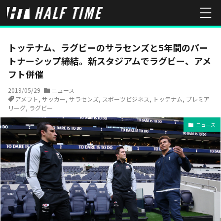
HOME
ニュース
トッテナム、ラグビーのサラセンズと5年間のパー
トッテナム、ラグビーのサラセンズと5年間のパー
トナーシップ締結。新スタジアムでラグビー、アメ
フト併催
2019/05/29
ニュース
アメフト
,
サッカー
,
サラセンズ
,
スポーツビジネス
,
トッテナム
,
プレミア
リーグ
,
ラグビー
ニュース