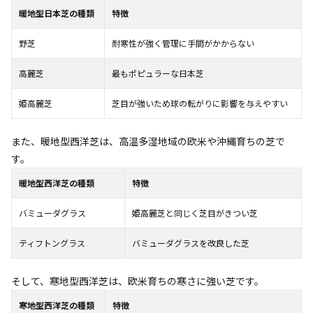
暖地型日本芝の種類
特徴
野芝
耐寒性が強く管理に手間がかからない
高麗芝
最もポピュラーな日本芝
姫高麗芝
芝目が強いため球の転がりに影響を与えやすい
また、暖地型西洋芝は、高温多湿地域の欧米や沖縄育ちの芝で
す。
暖地型西洋芝の種類
特徴
バミューダグラス
姫高麗芝と同じく芝目がきつい芝
ティフトングラス
バミューダグラスを改良した芝
そして、寒地型西洋芝は、欧米育ちの寒さに強い芝です。
寒地型西洋芝の種類
特徴