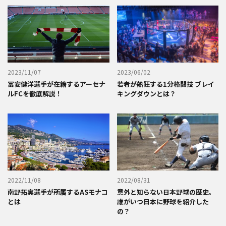
2023/11/07
2023/06/02
冨安健洋選手が在籍するアーセナ
若者が熱狂する1分格闘技 ブレイ
ルFCを徹底解説！
キングダウンとは？
2022/11/08
2022/08/31
南野拓実選手が所属するASモナコ
意外と知らない日本野球の歴史。
とは
誰がいつ日本に野球を紹介した
の？