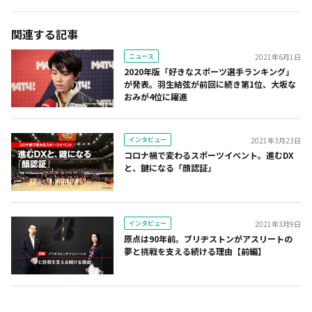
関連する記事
ニュース
2021年6月1日
2020年版「好きなスポーツ選手ランキング」
が発表。羽生結弦が前回に続き第1位、大坂な
おみが4位に躍進
インタビュー
2021年3月23日
コロナ禍で変わるスポーツイベント。進むDX
と、鍵になる「顔認証」
インタビュー
2021年3月9日
原点は90年前。ブリヂストンがアスリートの
夢と挑戦を支える続ける理由【前編】