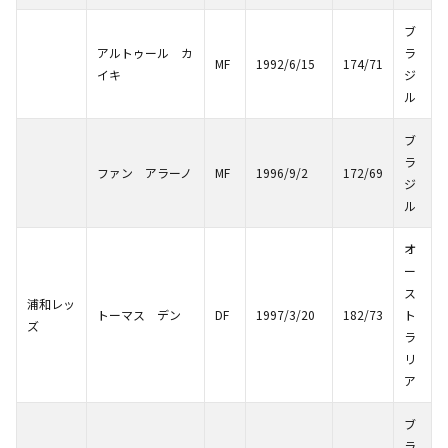
ブ
アルトゥール カ
ラ
MF
1992/6/15
174/71
イキ
ジ
ル
ブ
ラ
ファン アラーノ
MF
1996/9/2
172/69
ジ
ル
オ
ー
ス
浦和レッ
トーマス デン
DF
1997/3/20
182/73
ト
ズ
ラ
リ
ア
ブ
ラ