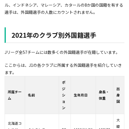
ル、インドネシア、マレーシア、カタールの8か国の国籍を有する
選手は、外国籍選手の人数にカウントされません。
2021年のクラブ別外国籍選手
Jリーグ全57チームには数多くの外国籍選手が在籍しています。
ここからは、J1の各クラブに所属する外国籍選手を紹介していき
ます。
ポ
ジ
出
所属チー
身長・
名前
シ
生年月日
身
ム
体重
ョ
国
ン
大
北海道コ
韓