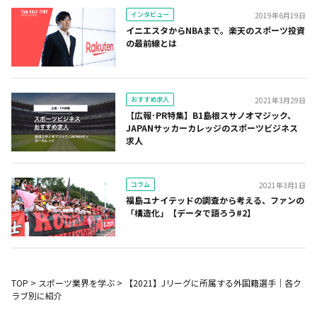
インタビュー
2019年6月19日
イニエスタからNBAまで。楽天のスポーツ投資
の最前線とは
おすすめ求人
2021年3月29日
【広報･PR特集】B1島根スサノオマジック、
JAPANサッカーカレッジのスポーツビジネス
求人
コラム
2021年3月1日
福島ユナイテッドの調査から考える、ファンの
「構造化」【データで語ろう#2】
TOP
>
スポーツ業界を学ぶ
>
【2021】Jリーグに所属する外国籍選手｜各ク
ラブ別に紹介