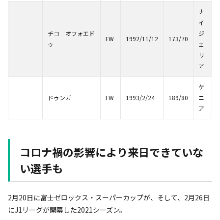
ナ
イ
チコ オフォエド
ジ
FW
1992/11/12
173/70
ゥ
ェ
リ
ア
ケ
ドゥンガ
FW
1993/2/24
189/80
ニ
ア
コロナ禍の影響により来日できていな
い選手も
2月20日に富士ゼロックス・スーパーカップが、そして、2月26日
にJ1リーグが開幕した2021シーズン。