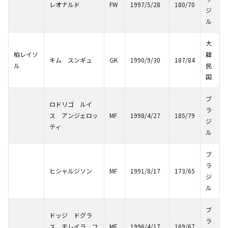
レオナルド
FW
1997/5/28
180/70
ジ
ル
大
柏レイソ
韓
キム スンギュ
GK
1990/9/30
187/84
ル
民
国
ブ
ロドリゴ ルイ
ラ
ス アンジェロッ
MF
1998/4/27
185/79
ジ
ティ
ル
ブ
ラ
ヒシャルジソン
MF
1991/8/17
173/65
ジ
ル
ブ
ドッジ ドグラ
ラ
ス モレイラ フ
MF
1996/4/17
169/67