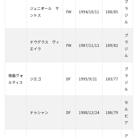
ブ
ジュニオール サ
ラ
FW
1994/10/11
188/85
ントス
ジ
ル
ブ
ドウグラス ヴィ
ラ
FW
1987/11/12
189/82
エイラ
ジ
ル
ブ
徳島ヴォ
ラ
ジエゴ
DF
1995/9/21
183/77
ルティス
ジ
ル
セ
ル
ドゥシャン
DF
1988/12/24
186/79
ビ
ア
ア