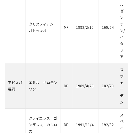
ル
ゼ
ン
クリスティアン
チ
MF
1992/2/10
169/64
バトッキオ
ン/
イ
タ
リ
ア
ス
ウ
アビスパ
エミル サロモン
ェ
DF
1989/4/28
182/73
福岡
ソン
ー
デ
ン
ス
グティエレス ゴ
ペ
ンザレス カルロ
DF
1991/11/4
192/82
イ
ス