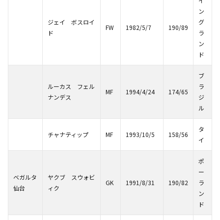
イ
ン
ジェイ ボスロイ
グ
FW
1982/5/7
190/89
ド
ラ
ン
ド
ブ
ルーカス フェル
ラ
MF
1994/4/24
174/65
ナンデス
ジ
ル
タ
チャナティップ
MF
1993/10/5
158/56
イ
ポ
ー
ベガルタ
ヤクブ スウォビ
GK
1991/8/31
190/82
ラ
仙台
ィク
ン
ド