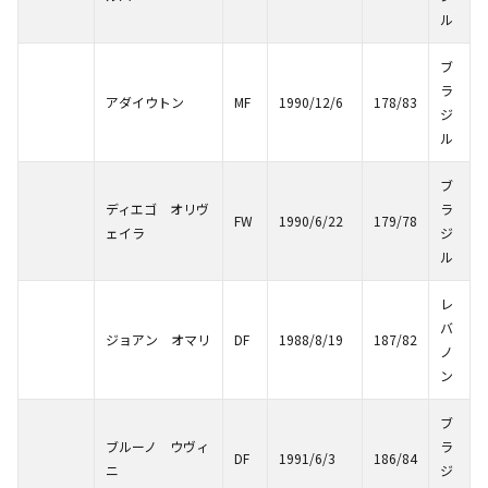
ル
ブ
ラ
アダイウトン
MF
1990/12/6
178/83
ジ
ル
ブ
ディエゴ オリヴ
ラ
FW
1990/6/22
179/78
ェイラ
ジ
ル
レ
バ
ジョアン オマリ
DF
1988/8/19
187/82
ノ
ン
ブ
ブルーノ ウヴィ
ラ
DF
1991/6/3
186/84
ニ
ジ