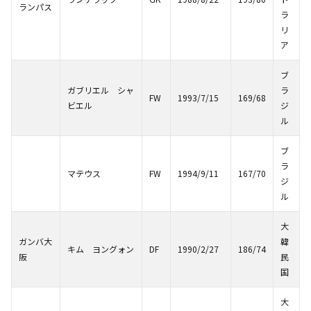
ランパス
ラ
リ
ア
ブ
ガブリエル シャ
ラ
FW
1993/7/15
169/68
ビエル
ジ
ル
ブ
ラ
マテウス
FW
1994/9/11
167/70
ジ
ル
大
ガンバ大
韓
キム ヨングォン
DF
1990/2/27
186/74
阪
民
国
大