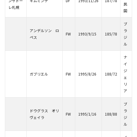
ンサドー
キムミンテ
DF
1993/11/26
187/78
民
レ札幌
国
ブ
アンデルソン ロ
ラ
FW
1993/9/15
185/78
ペス
ジ
ル
ナ
イ
ジ
ガブリエル
FW
1995/8/26
188/72
ェ
リ
ア
ブ
ドウグラス オリ
ラ
FW
1995/1/16
188/88
ヴェイラ
ジ
ル