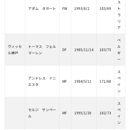
ス
アダム タガート
FW
1993/6/2
183/69
ト
ラ
リ
ア
ベ
ヴィッセ
トーマス フェル
ル
DF
1985/11/14
183/75
ル神戸
マーレン
ギ
ー
ス
アンドレス イニ
ペ
MF
1984/5/11
171/68
エスタ
イ
ン
ス
セルジ サンペー
ペ
MF
1995/1/20
182/73
ル
イ
ン