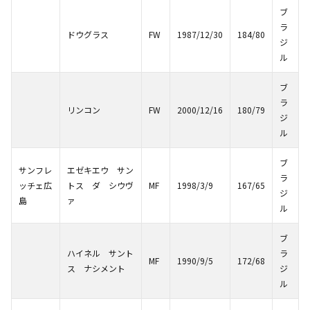
ブ
ラ
ドウグラス
FW
1987/12/30
184/80
ジ
ル
ブ
ラ
リンコン
FW
2000/12/16
180/79
ジ
ル
ブ
サンフレ
エゼキエウ サン
ラ
ッチェ広
トス ダ シウヴ
MF
1998/3/9
167/65
ジ
島
ァ
ル
ブ
ハイネル サント
ラ
MF
1990/9/5
172/68
ス ナシメント
ジ
ル