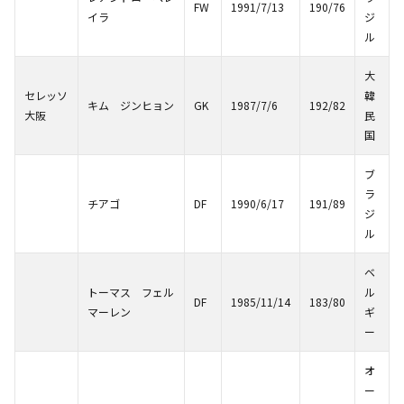
FW
1991/7/13
190/76
イラ
ジ
ル
大
セレッソ
韓
キム ジンヒョン
GK
1987/7/6
192/82
大阪
民
国
ブ
ラ
チアゴ
DF
1990/6/17
191/89
ジ
ル
ベ
トーマス フェル
ル
DF
1985/11/14
183/80
マーレン
ギ
ー
オ
ー