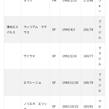
タリク
FW
1988/2/23
172/66
ウ
ェ
ー
ブ
清水エス
ウィリアム マテ
ラ
DF
1990/4/2
181/78
パルス
ウス
ジ
ル
ブ
ラ
ヴァウド
DF
1992/2/10
183/77
ジ
ル
ブ
ラ
エウシーニョ
DF
1989/11/30
180/78
ジ
ル
ペ
ノリエガ エリッ
DF
2001/10/22
183/81
ル
ク