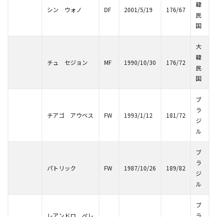
韓
シン ウォノ
DF
2001/5/19
176/67
民
国
大
韓
チュ セジョン
MF
1990/10/30
176/72
民
国
ブ
ラ
チアゴ アウベス
FW
1993/1/12
181/72
ジ
ル
ブ
ラ
パトリック
FW
1987/10/26
189/82
ジ
ル
ブ
レアンドロ ぺレ
ラ