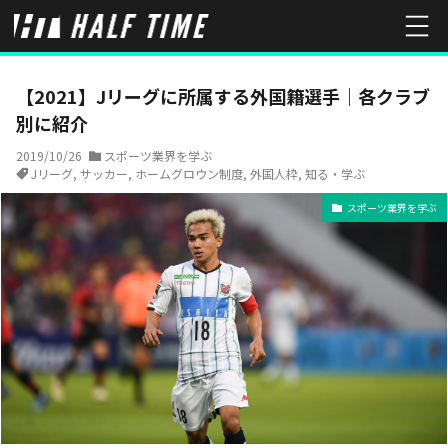
HOME
スポーツ業界を学ぶ
【2021】Jリーグに所属する外国籍選
【2021】Jリーグに所属する外国籍選手｜各クラブ
別に紹介
2019/10/26
スポーツ業界を学ぶ
Jリーグ
,
サッカー
,
ホームグロウン制度
,
外国人枠
,
知る・学ぶ
スポーツ業界を学ぶ