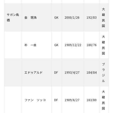
大
サガン鳥
韓
金 珉浩
GK
2000/1/26
192/83
栖
民
国
大
韓
朴 一圭
GK
1989/12/22
180/76
民
国
ブ
ラ
エドゥアルド
DF
1993/4/27
184/84
ジ
ル
大
韓
ファン ソッコ
DF
1989/6/27
183/80
民
国