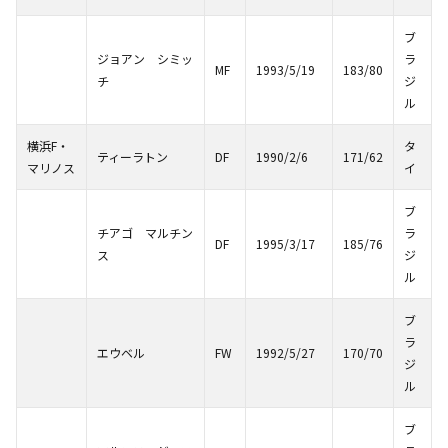
ブ
ジョアン シミッ
ラ
MF
1993/5/19
183/80
チ
ジ
ル
横浜F・
タ
ティーラトン
DF
1990/2/6
171/62
マリノス
イ
ブ
チアゴ マルチン
ラ
DF
1995/3/17
185/76
ス
ジ
ル
ブ
ラ
エウベル
FW
1992/5/27
170/70
ジ
ル
ブ