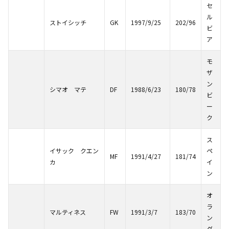
セ
ル
ストイシッチ
GK
1997/9/25
202/96
ビ
ア
モ
ザ
ン
シマオ マテ
DF
1988/6/23
180/78
ビ
ー
ク
ス
イサック クエン
ペ
MF
1991/4/27
181/74
カ
イ
ン
オ
ラ
マルティネス
FW
1991/3/7
183/70
ン
ダ