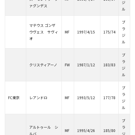
ジ
ァグンデス
ル
ブ
マテウス ゴンザ
ラ
ウヴェス サヴィ
MF
1997/4/15
175/74
ジ
オ
ル
ブ
ラ
クリスティアーノ
FW
1987/1/12
183/83
ジ
ル
ブ
ラ
FC東京
レアンドロ
MF
1993/5/12
177/78
ジ
ル
ブ
アルトゥール シ
ラ
MF
1995/4/26
185/80
ルバ
ジ