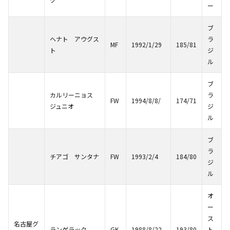
ー
ブ
ヘナト アウグス
ラ
MF
1992/1/29
185/81
ト
ジ
ル
ブ
カルリーニョス
ラ
FW
1994/8/8/
174/71
ジュニオ
ジ
ル
ブ
ラ
チアゴ サンタナ
FW
1993/2/4
184/80
ジ
ル
オ
ー
ス
名古屋グ
ランゲラック
GK
1988/8/22
193/80
ト