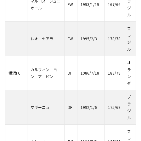
マルコス ジュニ
ラ
FW
1993/1/19
167/66
オール
ジ
ル
ブ
ラ
レオ セアラ
FW
1995/2/3
178/78
ジ
ル
オ
カルフィン ヨ
ラ
横浜FC
DF
1986/7/18
183/78
ン ア ピン
ン
ダ
ブ
ラ
マギーニョ
DF
1992/1/6
175/68
ジ
ル
ブ
ラ