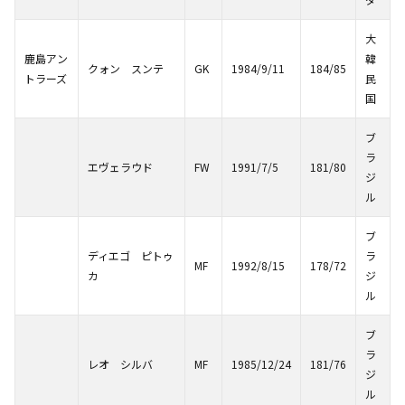
大
鹿島アン
韓
クォン スンテ
GK
1984/9/11
184/85
トラーズ
民
国
ブ
ラ
エヴェラウド
FW
1991/7/5
181/80
ジ
ル
ブ
ディエゴ ピトゥ
ラ
MF
1992/8/15
178/72
カ
ジ
ル
ブ
ラ
レオ シルバ
MF
1985/12/24
181/76
ジ
ル