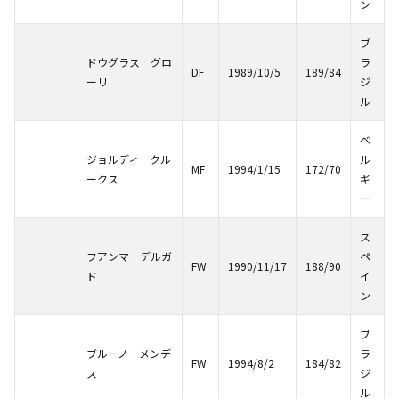
ン
ブ
ドウグラス グロ
ラ
DF
1989/10/5
189/84
ーリ
ジ
ル
ベ
ジョルディ クル
ル
MF
1994/1/15
172/70
ークス
ギ
ー
ス
フアンマ デルガ
ペ
FW
1990/11/17
188/90
ド
イ
ン
ブ
ブルーノ メンデ
ラ
FW
1994/8/2
184/82
ス
ジ
ル