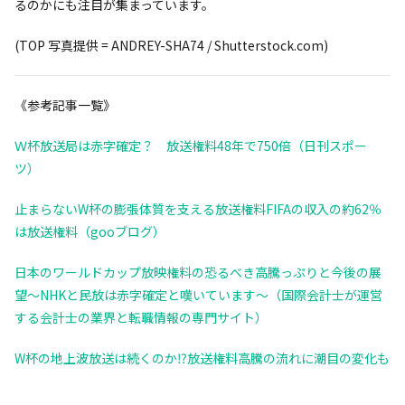
るのかにも注目が集まっています。
(TOP 写真提供 = ANDREY-SHA74 / Shutterstock.com)
《参考記事一覧》
Ｗ杯放送局は赤字確定？ 放送権料48年で750倍（日刊スポー
ツ）
止まらないW杯の膨張体質を支える放送権料FIFAの収入の約62％
は放送権料（gooブログ）
日本のワールドカップ放映権料の恐るべき高騰っぷりと今後の展
望～NHKと民放は赤字確定と嘆いています～（国際会計士が運営
する会計士の業界と転職情報の専門サイト）
W杯の地上波放送は続くのか⁉放送権料高騰の流れに潮目の変化も