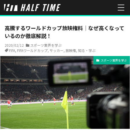
HOME
スポーツ業界を学ぶ
高騰するワールドカップ放映権料｜な
高騰するワールドカップ放映権料｜なぜ高くなって
いるのか徹底解説！
2020/02/12
スポーツ業界を学ぶ
FIFA
,
FIFAワールドカップ
,
サッカー
,
放映権
,
知る・学ぶ
スポーツ業界を学ぶ