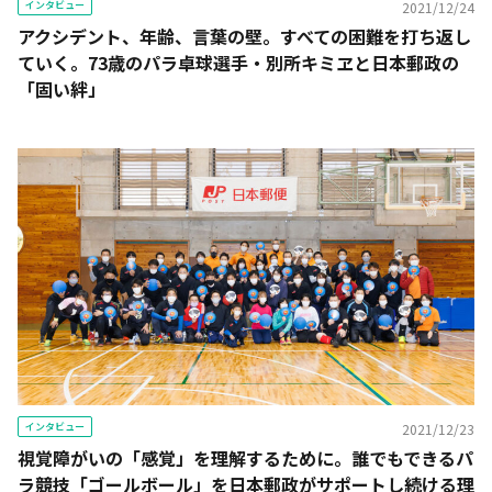
インタビュー
2021/12/24
アクシデント、年齢、言葉の壁。すべての困難を打ち返し
ていく――。73歳のパラ卓球選手・別所キミヱと日本郵政の
「固い絆」
インタビュー
2021/12/23
視覚障がいの「感覚」を理解するために。誰でもできるパ
ラ競技「ゴールボール」を日本郵政がサポートし続ける理