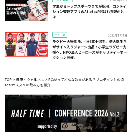
学生からトップスポーツまでが採用。コンディ
ション管理アプリのAtletaが選ばれる理由と
は
ニュース
2021年1月4日
ラグビー大野均氏、中村亮土選手、流大選手ら
がサイン入りジャージ出品！小学生ラグビー支
援へ、NPO法人ヒーローズがチャリティーオー
クション開催。
TOP
>
健康・ウェルネス
>
BCAAってどんな効果がある？プロテインとの違
いやオススメの飲み方も紹介