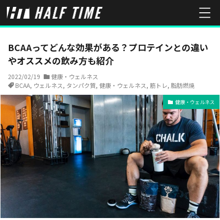
HOME
健康・ウェルネス
BCAAってどんな効果がある？プロテイ
BCAAってどんな効果がある？プロテインとの違い
やオススメの飲み方も紹介
2022/02/19
健康・ウェルネス
BCAA
,
ウェルネス
,
タンパク質
,
健康・ウェルネス
,
筋トレ
,
脂肪燃焼
健康・ウェルネス