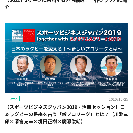
【2021】Jリーグに所属する外国籍選手｜各クラブ別に紹
介
ニュース
2019/10/25
【スポーツビジネスジャパン2019・注目セッション】日
本ラグビーの将来を占う「新プロリーグ」とは？（川淵三
郎×清宮克幸×境田正樹×廣瀬俊朗）