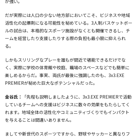
が強い。
だが実際には人口の少ない地方部においてこそ、ビジネスや地域
活性化の起爆剤になる可能性を秘めている。3人制バスケットボー
ルの試合は、本格的なスポーツ施設がなくとも開催できるし、チ
ームを経営したり支援したりする際の負担も最小限に抑えられ
る。
しかもスリリングなプレーを誰もが間近で堪能できるだけでな
く、実際に学校の体育館や校庭、職場のスペースなどでも簡単に
楽しめるからだ。事実、両氏が最後に強調したのも、3x3.EXE
PREMIERが秘めた巨大なポテンシャルだった。
金谷氏：
「先程も説明しましたように、3x3.EXE PREMIERで活動
しているチームへの支援はビジネスに数々の効果をもたらしてく
れます。地域全体の活性化やコミュニティづくりでもインパクト
を与えることは間違いありません。
ましてや新世代のスポーツですから、野球やサッカーと異なりフ