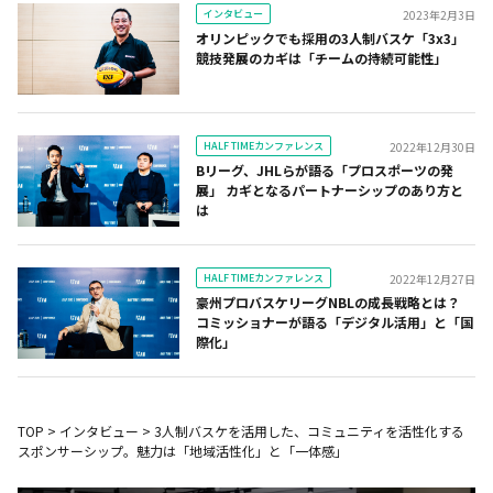
インタビュー
2023年2月3日
オリンピックでも採用の3人制バスケ「3x3」
競技発展のカギは「チームの持続可能性」
HALF TIMEカンファレンス
2022年12月30日
Bリーグ、JHLらが語る「プロスポーツの発
展」 カギとなるパートナーシップのあり方と
は
HALF TIMEカンファレンス
2022年12月27日
豪州プロバスケリーグNBLの成長戦略とは？
コミッショナーが語る「デジタル活用」と「国
際化」
TOP
>
インタビュー
>
3人制バスケを活用した、コミュニティを活性化する
スポンサーシップ。魅力は「地域活性化」と「一体感」