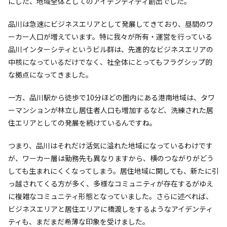
にした、地域全体としてのアイデンティティ創出でした。
品川は急速にビジネスエリアとして発展してきており、昼間のワ
ーカー人口が増えています。特に我々が所有・運営を行っている
品川インターシティというビル群は、先進的なビジネスエリアの
中核になっているだけでなく、社全体にとってもフラグシップ的
な拠点になってきました。
一方、品川駅から徒歩で10分ほどの圏内にある港南地域は、タワ
ーマンションが林立し居住者人口も増加するなど、洗練された居
住エリアとしての発展を続けているんですね。
つまり、品川はそれだけ活気に溢れた地域になっているわけです
が、ワーカー層は勤務先も異なりますから、横のつながりがどう
しても生まれにくくなってしまう。居住地域に関しても、新たに引
っ越されてくる方が多く、多様なコミュニティが存在するがゆえ
に複雑なコミュニティ形態となっていました。さらに述べれば、
ビジネスエリアと居住エリアに橋渡しをするようなアイデンティ
ティも、まだまだ希薄な印象を受けました。