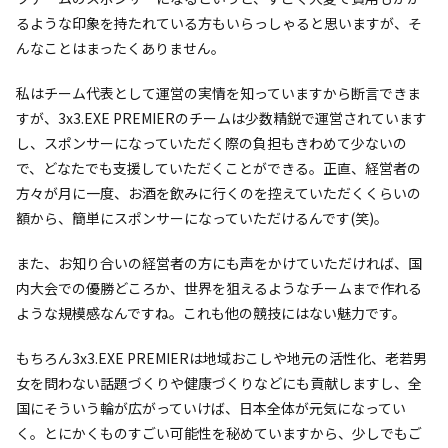
るような印象を持たれている方もいらっしゃると思いますが、そ
んなことはまったくありません。
私はチーム代表として運営の実情を知っていますから断言できま
すが、3x3.EXE PREMIERのチームは少数精鋭で運営されています
し、スポンサーになっていただく際の負担もきわめて少ないの
で、どなたでも支援していただくことができる。正直、経営者の
方々が月に一度、お酒を飲みに行くのを控えていただくくらいの
額から、簡単にスポンサーになっていただけるんです(笑)。
また、お知り合いの経営者の方にも声をかけていただければ、国
内大会での優勝どころか、世界を狙えるようなチームまで作れる
ような規模感なんですね。これも他の競技にはない魅力です。
もちろん3x3.EXE PREMIERは地域おこしや地元の活性化、老若男
女を問わない話題づくりや健康づくりなどにも貢献しますし、全
国にそういう輪が広がっていけば、日本全体が元気になってい
く。とにかくものすごい可能性を秘めていますから、少しでもご