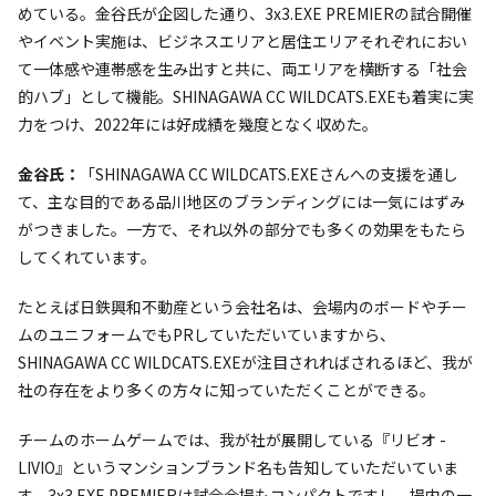
めている。金谷氏が企図した通り、3x3.EXE PREMIERの試合開催
やイベント実施は、ビジネスエリアと居住エリアそれぞれにおい
て一体感や連帯感を生み出すと共に、両エリアを横断する「社会
的ハブ」として機能。SHINAGAWA CC WILDCATS.EXEも着実に実
力をつけ、2022年には好成績を幾度となく収めた。
金谷氏：
「SHINAGAWA CC WILDCATS.EXEさんへの支援を通し
て、主な目的である品川地区のブランディングには一気にはずみ
がつきました。一方で、それ以外の部分でも多くの効果をもたら
してくれています。
たとえば日鉄興和不動産という会社名は、会場内のボードやチー
ムのユニフォームでもPRしていただいていますから、
SHINAGAWA CC WILDCATS.EXEが注目されればされるほど、我が
社の存在をより多くの方々に知っていただくことができる。
チームのホームゲームでは、我が社が展開している『リビオ -
LIVIO』というマンションブランド名も告知していただいていま
す。3x3.EXE PREMIERは試合会場もコンパクトですし、場内の一