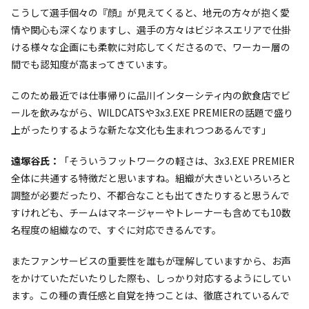
こうして選手個々の『顔』が見えてくると、地元の方々が抱く愛
情や関心も深くなりますし、選手の方々はビジネスエリアで仕掛
ける様々な企画にも柔軟に対応してくださるので、ワーカー層の
間でも認知度が高まってきています。
このため最近では仕事帰りに品川インターシティ内の飲食店でビ
ールを飲みながら、WILDCATSや3x3.EXE PREMIERの話題で盛り
上がったりするような新たな文化も生まれつつあるんです」
遠塚谷氏：
「そういうフットワークの軽さは、3x3.EXE PREMIER
全体に共通する特徴だと思いますね。組織が大きいといろいろと
調整が必要だったり、不都合なことも出てきたりすると思うんで
すけれども、チームはマネージャーやトレーナーも含めても10数
名程度の組織なので、すぐに対応できるんです。
またファンサービスの重要性を誰もが理解していますから、お声
をかけていただいたりした際も、しっかり対応するようにしてい
ます。この種の責任感と自覚を持つことは、徹底されているんで