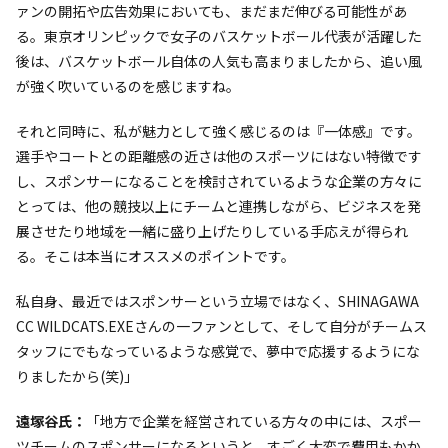
ァンの開拓や広告効果においても、まだまだ伸びる可能性があ
る。東京オリンピックで女子のバスケットボール代表が活躍した
後は、バスケットボール自体の人気も高まりましたから、追い風
が強く吹いているのを感じますね。
それと同時に、私が魅力として強く感じるのは『一体感』です。
選手やコートとの距離感の近さは他のスポーツにはない特徴です
し、スポンサーになることを検討されているような企業の方々に
とっては、他の競技以上にチームと連携しながら、ビジネスを発
展させたり地域を一緒に盛り上げたりしている手応えが得られ
る。そこは本当にオススメのポイントです。
私自身、最近ではスポンサーという立場ではなく、SHINAGAWA
CC WILDCATS.EXEさんの一ファンとして、そして自分がチームス
タッフにでもなっているような感覚で、夢中で応援するようにな
りましたから(笑)」
遠塚谷氏：
「地方で企業を経営されている方々の中には、スポー
ツチームのスポンサーになるというと、すごく大変で費用もかか