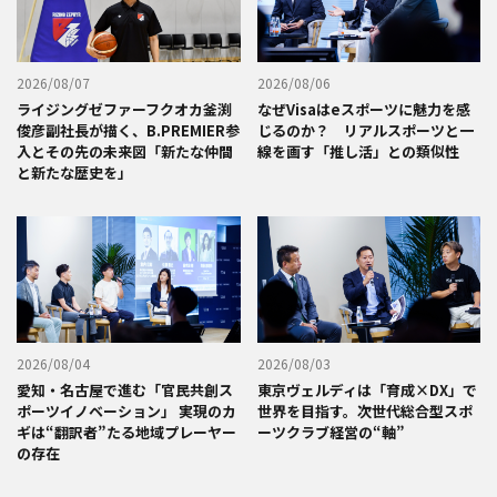
2026/08/07
2026/08/06
ライジングゼファーフクオカ釜渕
なぜVisaはeスポーツに魅力を感
俊彦副社長が描く、B.PREMIER参
じるのか？ リアルスポーツと一
入とその先の未来図「新たな仲間
線を画す「推し活」との類似性
と新たな歴史を」
2026/08/04
2026/08/03
愛知・名古屋で進む「官民共創ス
東京ヴェルディは「育成×DX」で
ポーツイノベーション」 実現のカ
世界を目指す。次世代総合型スポ
ギは“翻訳者”たる地域プレーヤー
ーツクラブ経営の“軸”
の存在