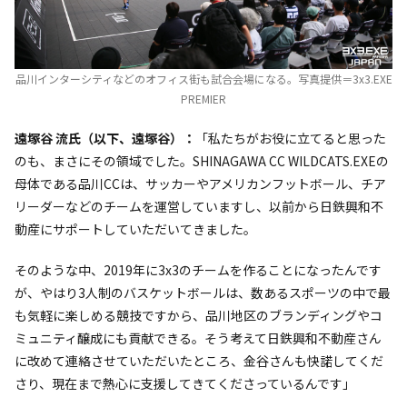
品川インターシティなどのオフィス街も試合会場になる。写真提供＝3x3.EXE
PREMIER
遠塚谷 流氏（以下、遠塚谷）：
「私たちがお役に立てると思った
のも、まさにその領域でした。SHINAGAWA CC WILDCATS.EXEの
母体である品川CCは、サッカーやアメリカンフットボール、チア
リーダーなどのチームを運営していますし、以前から日鉄興和不
動産にサポートしていただいてきました。
そのような中、2019年に3x3のチームを作ることになったんです
が、やはり3人制のバスケットボールは、数あるスポーツの中で最
も気軽に楽しめる競技ですから、品川地区のブランディングやコ
ミュニティ醸成にも貢献できる。そう考えて日鉄興和不動産さん
に改めて連絡させていただいたところ、金谷さんも快諾してくだ
さり、現在まで熱心に支援してきてくださっているんです」