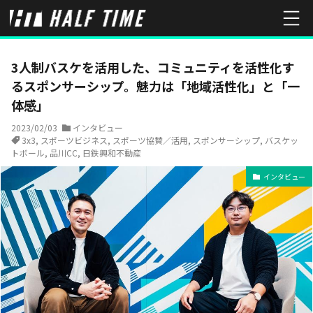
HOME
インタビュー
3人制バスケを活用した、コミュニティを活性
3人制バスケを活用した、コミュニティを活性化す
るスポンサーシップ。魅力は「地域活性化」と「一
体感」
2023/02/03
インタビュー
3x3
,
スポーツビジネス
,
スポーツ協賛／活用
,
スポンサーシップ
,
バスケッ
トボール
,
品川CC
,
日鉄興和不動産
インタビュー