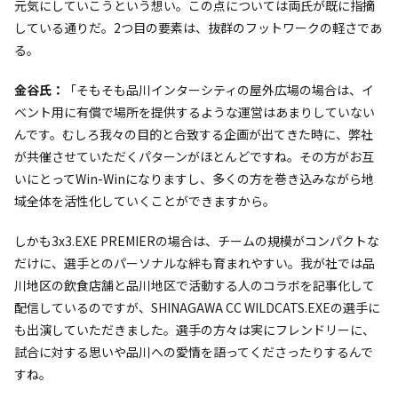
元気にしていこうという想い。この点については両氏が既に指摘
している通りだ。2つ目の要素は、抜群のフットワークの軽さであ
る。
金谷氏：
「そもそも品川インターシティの屋外広場の場合は、イ
ベント用に有償で場所を提供するような運営はあまりしていない
んです。むしろ我々の目的と合致する企画が出てきた時に、弊社
が共催させていただくパターンがほとんどですね。その方がお互
いにとってWin-Winになりますし、多くの方を巻き込みながら地
域全体を活性化していくことができますから。
しかも3x3.EXE PREMIERの場合は、チームの規模がコンパクトな
だけに、選手とのパーソナルな絆も育まれやすい。我が社では品
川地区の飲食店舗と品川地区で活動する人のコラボを記事化して
配信しているのですが、SHINAGAWA CC WILDCATS.EXEの選手に
も出演していただきました。選手の方々は実にフレンドリーに、
試合に対する思いや品川への愛情を語ってくださったりするんで
すね。