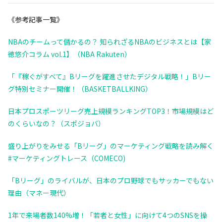
《参考記事一覧》
NBAのチームって儲かるの？ 知られざるNBAのビジネスとは【家
徳悠介コラム vol.1】（NBA Rakuten）
「『稼ぐがすべて』Bリーグを躍進させたデジタル戦略！」Bリー
グ特別セミナー開催！（BASKETBALLKING）
日本プロスポーツリーグ売上規模ランキングTOP3！市場規模はど
のくらいなの？（スポジョバ）
盛り上がりをみせる「Bリーグ」のマーケティング戦略を読み解く
#マーケティングトレース（COMECO)
「Bリーグ」のライバルが、日本のプロ野球でもサッカーでもない
理由（マネー現代）
1年で来場者数140%増！「若者と女性」に向けて4つのSNSを操