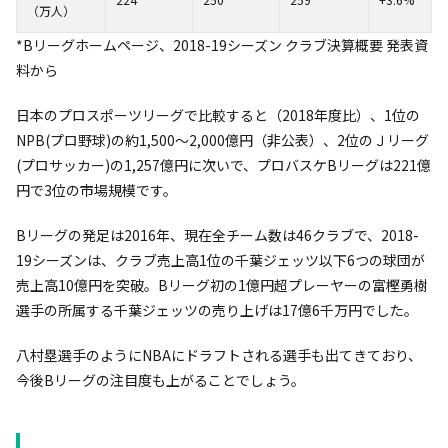
（万人）
*Bリーグホームページ、2018-19シーズン クラブ決算概要 発表資
料から
日本のプロスポーツリーグで比較すると（2018年度比）、1位の
NPB(プロ野球)の約1,500〜2,000億円（非公表）、2位のＪリーグ
(プロサッカー)の1,257億円に次いで、プロバスケBリーグは221億
円で3位の市場規模です。
Bリーグの発足は2016年、現在全チーム数は46クラブで、2018-
19シーズンは、クラブ売上高1位の千葉ジェッツ以下6つの球団が
売上高10億円を突破。Bリーグ初の1億円超プレーヤーの富樫勇樹
選手の所属する千葉ジェッツの売り上げは17億6千万円でした。
八村塁選手のようにNBAにドラフトされる選手も出てきており、
今後Bリーグの注目度も上がることでしょう。