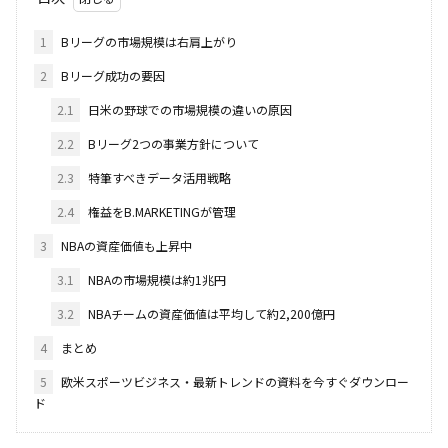
1
Bリーグの市場規模は右肩上がり
2
Bリーグ成功の要因
2.1
日米の野球での市場規模の違いの原因
2.2
Bリーグ2つの事業方針について
2.3
特筆すべきデータ活用戦略
2.4
権益をB.MARKETINGが管理
3
NBAの資産価値も上昇中
3.1
NBAの市場規模は約1兆円
3.2
NBAチームの資産価値は平均して約2,200億円
4
まとめ
5
欧米スポーツビジネス・最新トレンドの資料を今すぐダウンロー
ド