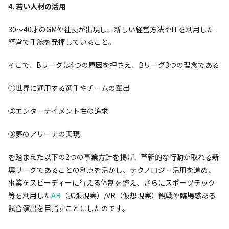
4. 若い人材の活用
30〜40才のGMや社長が出現し、新しい経営方法やITを利用した
経営で手腕を発揮していること。
そこで、Bリーグは4つの原因を押さえ、Bリーグ3つの理念である
①世界に通用する選手やチームの輩出
②エンターテイメント性の追求
③夢のアリーナの実現
を踏まえた以下の2つの事業方針を掲げ、革新的な行動が取れる新
興リーグであることの利点を活かし、テクノロジー活用を進め、
事業をスピーディーに行える体制を整え、さらにスポーツテック
等を利用した
AR
（拡張現実）/VR（仮想現実）観戦や臨場感ある
試合演出を目指すことにしたのです。