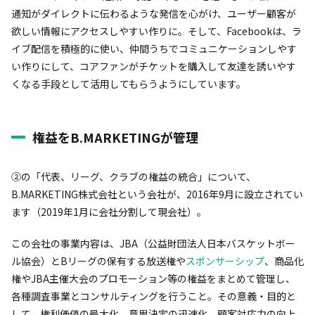
通知がダイレクトに伝わるような発信を心がけ、ユーザー顧客が
欲しい情報にアクセスしやすい作りに。そして、Facebookは、ラ
イブ配信を積極的に使い、仲間うちでコミュニケーションしやす
い作りにして、コアファンがチケットを購入して友達を誘いやす
くなる手段として活用してもらうようにしています。
権益をB.MARKETINGが管理
②の「代表、リーグ、クラブの権益の統合」について、
B.MARKETING株式会社という会社が、2016年9月に設立されてい
ます（2019年1月に会社分割して現会社）。
この会社の事業内容は、JBA（公益財団法人日本バスケットボー
ル協会）とBリーグの保有する放送権や
スポンサーシップ
、商品化
権やJBA主催大会のプロモーション等の権益をまとめて管理し、
各種調査事業とコンサルティングを行うこと。その意義・目的と
して、権利価値の最大化、意思決定の迅速化、顧客対応力の向上