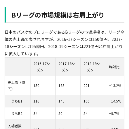
Bリーグの市場規模は右肩上がり
日本のバスケのプロリーグであるBリーグの市場規模は、リーグ全
体の売上高で表されますが、2016-17シーズンは150億円、2017-
18シーズンは195億円、2018-19シーズンは221億円と右肩上がり
に拡大しています。
2016-17シ
2017-18シ
2018-19シ
昨対比
ーズン
ーズン
ーズン
売上高（億
150
195
221
+13.2%
円）
うちB1
116
145
166
+14.5%
うちB2
34
50
54
+9.7%
入場者数
224
250
259
+3.6%