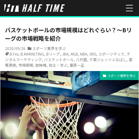
HOME
スポーツ業界を学ぶ
バスケットボールの市場規模はどれぐら
バスケットボールの市場規模はどれぐらい？～Bリ
ーグの市場戦略を紹介
2020/09/26
スポーツ業界を学ぶ
B.Fes
,
B.MARKETING
,
Bリーグ
,
JBA
,
MLB
,
NBA
,
SNS
,
スポーツテック
,
デ
ジタルマーケティング
,
バスケットボール
,
八村塁
,
千葉ジェッツふなばし
,
富
樫勇樹
,
市場規模
,
放映権
,
知る・学ぶ
,
葦原一正
スポーツ業界を学ぶ