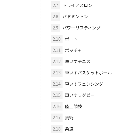
2.7
トライアスロン
2.8
バドミントン
2.9
パワーリフティング
2.10
ボート
2.11
ボッチャ
2.12
車いすテニス
2.13
車いすバスケットボール
2.14
車いすフェンシング
2.15
車いすラグビー
2.16
陸上競技
2.17
馬術
2.18
柔道