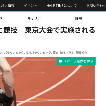
技｜東京大会で実施される全22競技を一挙紹介
求人情報
イベント
HALF TIMEについて
お問い合わ
ス
キャリア
採用
と競技｜東京大会で実施される
ツ
,
パラリンピック
,
東京パラリンピック
,
歴史
,
知る・学ぶ
,
競技紹介
スポーツ業界を学ぶ