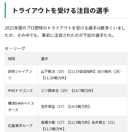
トライアウトを受ける注目の選手
2021年度のプロ野球のトライアウトを受ける選手は数多くいまし
たが、その中でも、事前に注目されたのが下記の選手たち。
セ・リーグ
球団
選手
読売ジャイアン
山下航汰（20）【11/19自由契約】古川侑利（26）
ツ
【11/28戦力外】
中日ドラゴンズ
三ツ間卓也（29）【10/7戦力外】
横浜DeNAベイス
笠井崇正（27）【10/5戦力外】
ターズ
高橋大樹（27）【11/3戦力外】永井敦士（21）
広島東洋カープ
【11/3戦力外】