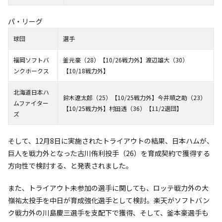
パ・リーグ
球団
選手
福岡ソフトバ
釜元豪（28）【10/26戦力外】渡辺雄大（30）
ンクホークス
【10/18戦力外】
北海道日本ハ
鈴木遼太郎（25）【10/25戦力外】今井順之助（23）
ムファイター
【10/25戦力外】村田透（36）【11/2退団】
ズ
そして、12月8日に実施されたトライアウトの結果、日本ハムが、
巨人を戦力外となった古川侑利投手（26）を育成契約で獲得する
方向性で検討する、と発表されました。
また、トライアウト未参加の選手に関しても、ロッテ戦力外の大
嶺祐太投手を中日が育成強化選手として検討。楽天がソフトバン
ク戦力外の川島慶三選手を支配下で獲得、そして、釜本豪選手も