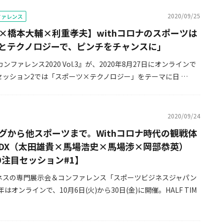
2020/09/25
ンファレンス
×橋本大輔×利重孝夫】withコロナのスポーツは
とテクノロジーで、ピンチをチャンスに」
MEカンファレンス2020 Vol.3』が、2020年8月27日にオンラインで
セッション2では「スポーツ×テクノロジー」をテーマに日 …
2020/09/24
グから他スポーツまで。Withコロナ時代の観戦体
DX（太田雄貴×馬場浩史×馬場渉×岡部恭英）
20注目セッション#1】
ネスの専門展示会＆コンファレンス「スポーツビジネスジャパン
年はオンラインで、10月6日(火)から30日(金)に開催。HALF TIM