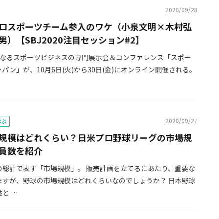
2020/09/28
プロスポーツチーム参入のワケ（小泉文明×木村弘
男）【SBJ2020注目セッション#2】
となるスポーツビジネスの専門展示会＆コンファレンス「スポー
パン」が、10月6日(火)から30日(金)にオンライン開催される。
2020/09/27
学ぶ
規模はどれくらい？日米プロ野球リーグの市場規
員数を紹介
の総計で表す「市場規模」。 販売計画を立てるにあたり、重要な
ますが、野球の市場規模はどれくらいなのでしょうか？ 日本野球
と …