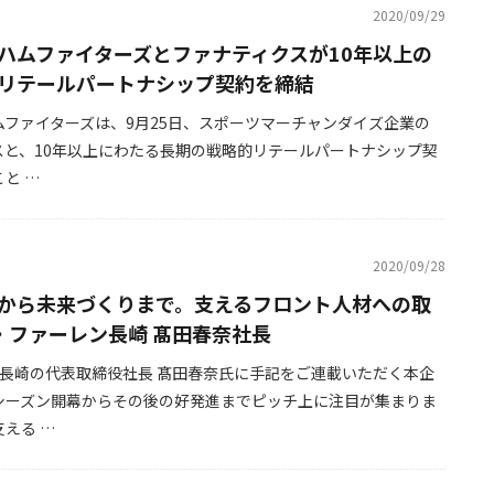
2020/09/29
ハムファイターズとファナティクスが10年以上の
リテールパートナシップ契約を締結
ムファイターズは、9月25日、スポーツマーチャンダイズ企業の
スと、10年以上にわたる長期の戦略的リテールパートナシップ契
と …
2020/09/28
から未来づくりまで。支えるフロント人材への取
・ファーレン長崎 髙田春奈社長
ン長崎の代表取締役社長 髙田春奈氏に手記をご連載いただく本企
シーズン開幕からその後の好発進までピッチ上に注目が集まりま
える …