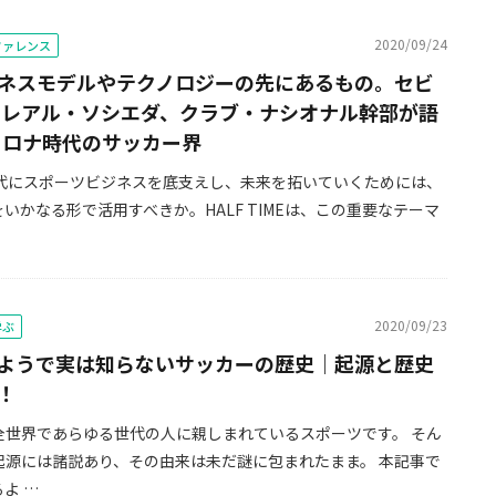
2020/09/24
ンファレンス
ネスモデルやテクノロジーの先にあるもの。セビ
、レアル・ソシエダ、クラブ・ナシオナル幹部が語
hコロナ時代のサッカー界
ナ時代にスポーツビジネスを底支えし、未来を拓いていくためには、
いかなる形で活用すべきか。HALF TIMEは、この重要なテーマ
2020/09/23
学ぶ
ようで実は知らないサッカーの歴史｜起源と歴史
！
全世界であらゆる世代の人に親しまれているスポーツです。 そん
起源には諸説あり、その由来は未だ謎に包まれたまま。 本記事で
よ …