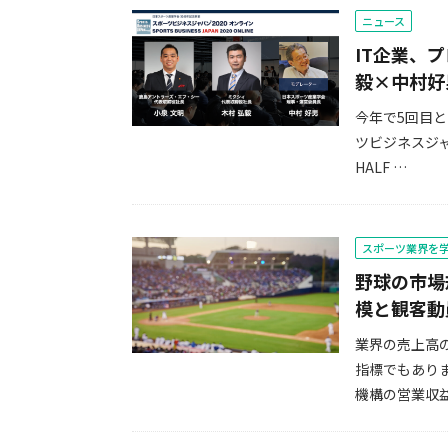
ニュース
IT企業、
毅×中村好
今年で5回目
ツビジネスジャ
HALF …
スポーツ業界を
野球の市場
模と観客動
業界の売上高
指標でもあり
機構の営業収益