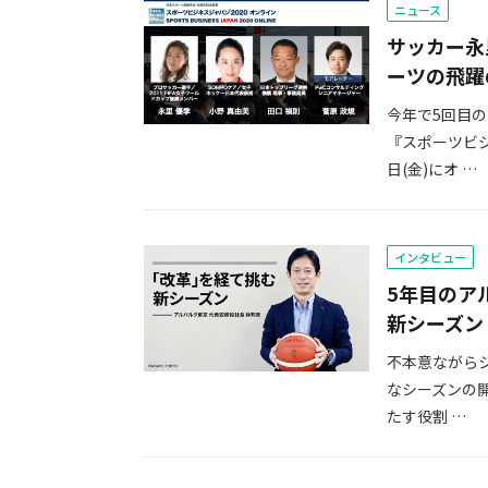
ニュース
サッカー永
ーツの飛躍
今年で5回目
『スポーツビジ
日(金)にオ …
インタビュー
5年目のア
新シーズン
不本意ながらシ
なシーズンの開
たす役割 …