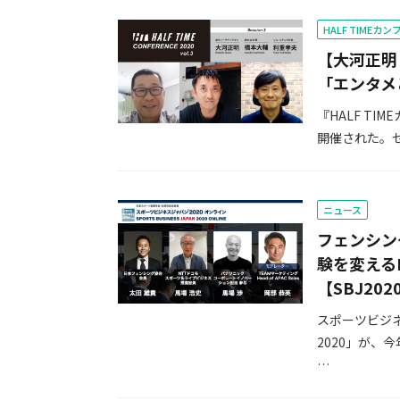
HALF TIMEカ
【大河正明
「エンタメ
『HALF TI
開催された。
ニュース
フェンシン
験を変える
【SBJ20
スポーツビジ
2020」が、今
…